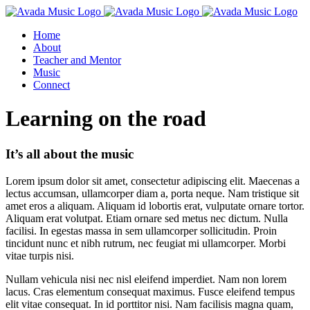
Skip
to
Home
content
About
Teacher and Mentor
Music
Connect
Learning on the road
It’s all about the music
Lorem ipsum dolor sit amet, consectetur adipiscing elit. Maecenas a
lectus accumsan, ullamcorper diam a, porta neque. Nam tristique sit
amet eros a aliquam. Aliquam id lobortis erat, vulputate ornare tortor.
Aliquam erat volutpat. Etiam ornare sed metus nec dictum. Nulla
facilisi. In egestas massa in sem ullamcorper sollicitudin. Proin
tincidunt nunc et nibh rutrum, nec feugiat mi ullamcorper. Morbi
vitae turpis nisi.
Nullam vehicula nisi nec nisl eleifend imperdiet. Nam non lorem
lacus. Cras elementum consequat maximus. Fusce eleifend tempus
elit vitae consequat. In id porttitor nisi. Nam facilisis magna quam,