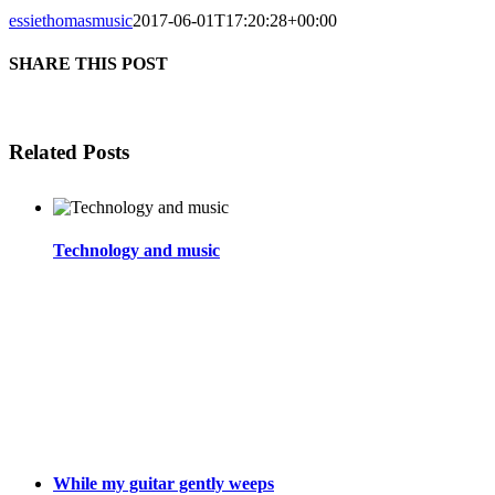
essiethomasmusic
2017-06-01T17:20:28+00:00
SHARE THIS POST
Facebook
Twitter
Reddit
LinkedIn
WhatsApp
Tumblr
Pinterest
Related Posts
Technology and music
While my guitar gently weeps