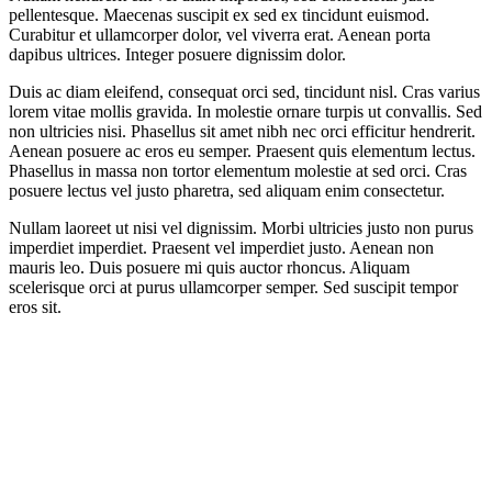
pellentesque. Maecenas suscipit ex sed ex tincidunt euismod.
Curabitur et ullamcorper dolor, vel viverra erat. Aenean porta
dapibus ultrices. Integer posuere dignissim dolor.
Duis ac diam eleifend, consequat orci sed, tincidunt nisl. Cras varius
lorem vitae mollis gravida. In molestie ornare turpis ut convallis. Sed
non ultricies nisi. Phasellus sit amet nibh nec orci efficitur hendrerit.
Aenean posuere ac eros eu semper. Praesent quis elementum lectus.
Phasellus in massa non tortor elementum molestie at sed orci. Cras
posuere lectus vel justo pharetra, sed aliquam enim consectetur.
Nullam laoreet ut nisi vel dignissim. Morbi ultricies justo non purus
imperdiet imperdiet. Praesent vel imperdiet justo. Aenean non
mauris leo. Duis posuere mi quis auctor rhoncus. Aliquam
scelerisque orci at purus ullamcorper semper. Sed suscipit tempor
eros sit.
 think music in itself is healing. It’s an explosive
xpression of humanity. It’s something we are all
ouched by. No matter what culture we’re from,