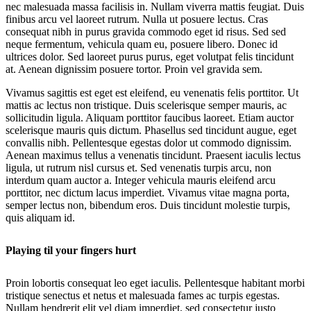
nec malesuada massa facilisis in. Nullam viverra mattis feugiat. Duis
finibus arcu vel laoreet rutrum. Nulla ut posuere lectus. Cras
consequat nibh in purus gravida commodo eget id risus. Sed sed
neque fermentum, vehicula quam eu, posuere libero. Donec id
ultrices dolor. Sed laoreet purus purus, eget volutpat felis tincidunt
at. Aenean dignissim posuere tortor. Proin vel gravida sem.
Vivamus sagittis est eget est eleifend, eu venenatis felis porttitor. Ut
mattis ac lectus non tristique. Duis scelerisque semper mauris, ac
sollicitudin ligula. Aliquam porttitor faucibus laoreet. Etiam auctor
scelerisque mauris quis dictum. Phasellus sed tincidunt augue, eget
convallis nibh. Pellentesque egestas dolor ut commodo dignissim.
Aenean maximus tellus a venenatis tincidunt. Praesent iaculis lectus
ligula, ut rutrum nisl cursus et. Sed venenatis turpis arcu, non
interdum quam auctor a. Integer vehicula mauris eleifend arcu
porttitor, nec dictum lacus imperdiet. Vivamus vitae magna porta,
semper lectus non, bibendum eros. Duis tincidunt molestie turpis,
quis aliquam id.
Playing til your fingers hurt
Proin lobortis consequat leo eget iaculis. Pellentesque habitant morbi
tristique senectus et netus et malesuada fames ac turpis egestas.
Nullam hendrerit elit vel diam imperdiet, sed consectetur justo