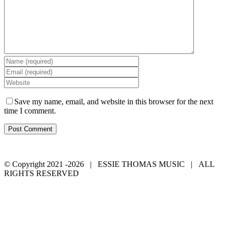
Save my name, email, and website in this browser for the next
time I comment.
Home
About
Teacher and Mentor
Music
Connect
© Copyright 2021 -
2026 | ESSIE THOMAS MUSIC | ALL
RIGHTS RESERVED
Facebook
Instagram
YouTube
Spotify
Go
to
Top